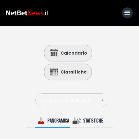
Home
Calendario
News
Calcio
Classifiche
Basket
Tennis
Italian Serie A 2023-2024
Lo Sapevi Che
Fantacalcio
Panoramica
Statistiche
I consigli di Giulia
Serie A