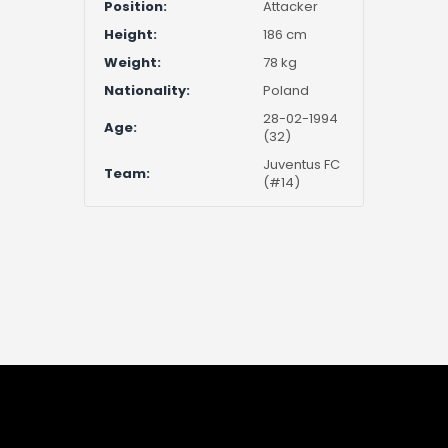
Position:
Attacker
Height:
186 cm
Weight:
78 kg
Nationality:
Poland
28-02-1994
Age:
(32)
Juventus FC
Team:
(#14)