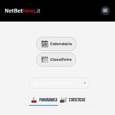
Home
Calendario
News
Calcio
Classifiche
Basket
Tennis
Italian Serie A 2021-2022
Lo Sapevi Che
Fantacalcio
Panoramica
Statistiche
I consigli di Giulia
Serie A