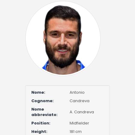
Nome:
Antonio
Cognome:
Candreva
Nome
A. Candreva
abbreviato:
Position:
Midfielder
Height:
181 cm