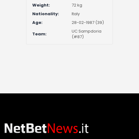
Weight:
72 kg
Nationality:
Italy
Age:
28-02-1987 (39)
UC Sampdoria
Team:
(#87)