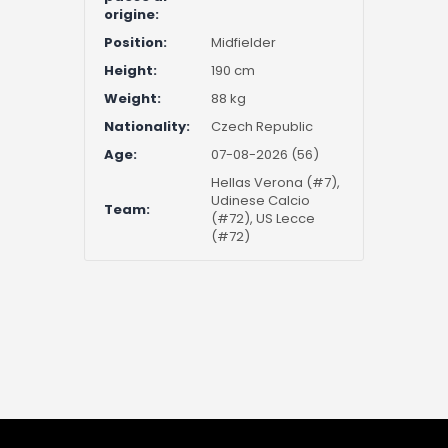
origine:
Position:
Midfielder
Height:
190 cm
Weight:
88 kg
Nationality:
Czech Republic
Age:
07-08-2026 (56)
Hellas Verona (#7),
Udinese Calcio
Team:
(#72), US Lecce
(#72)