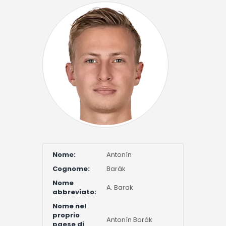
Nome:
Antonín
Cognome:
Barák
Nome
A. Barak
abbreviato:
Nome nel
proprio
Antonín Barák
paese di