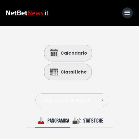
Home
Calendario
News
Calcio
Classifiche
Basket
Tennis
Italian Serie A 2019-2020
Lo Sapevi Che
Fantacalcio
Panoramica
Statistiche
I consigli di Giulia
Serie A