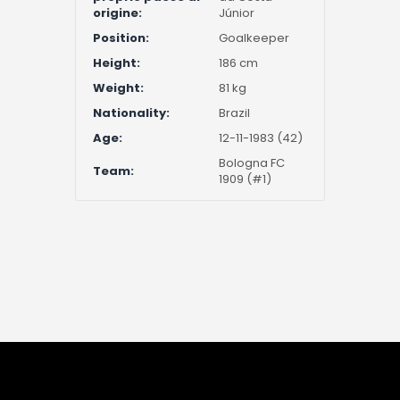
origine:
Júnior
Position:
Goalkeeper
Height:
186 cm
Weight:
81 kg
Nationality:
Brazil
Age:
12-11-1983 (42)
Bologna FC
Team:
1909 (#1)