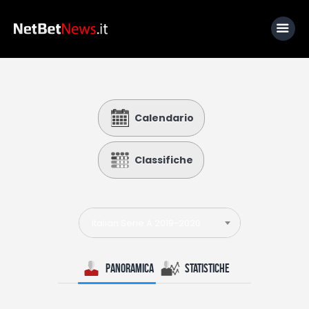
Home
Calendario
News
Calcio
Classifiche
Basket
Tennis
Italian Serie A 2019-2020
Lo Sapevi Che
Fantacalcio
Panoramica
Statistiche
I consigli di Giulia
Serie A