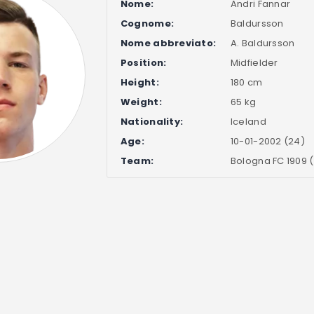
Nome:
Andri Fannar
Cognome:
Baldursson
Nome abbreviato:
A. Baldursson
Position:
Midfielder
Height:
180 cm
Weight:
65 kg
Nationality:
Iceland
Age:
10-01-2002 (24)
Team:
Bologna FC 1909 