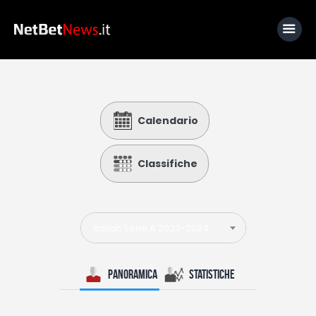
Home
Calendario
News
Calcio
Classifiche
Basket
Tennis
Italian Serie A 2023-2024
Lo Sapevi Che
Fantacalcio
Panoramica
Statistiche
I consigli di Giulia
Serie A