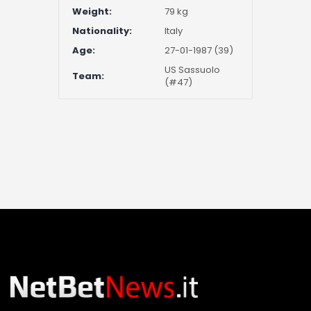
Weight:
79 kg
Nationality:
Italy
Age:
27-01-1987 (39)
US Sassuolo
Team:
(#47)