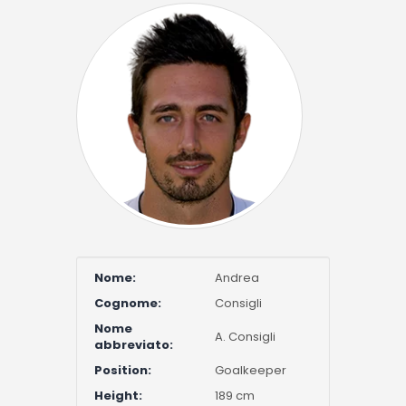
Nome:
Andrea
Cognome:
Consigli
Nome
A. Consigli
abbreviato:
Position:
Goalkeeper
Height:
189 cm