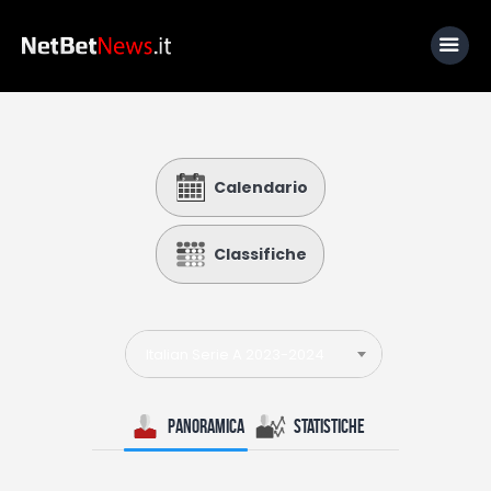
Home
Calendario
News
Calcio
Classifiche
Basket
Tennis
Italian Serie A 2023-2024
Lo Sapevi Che
Fantacalcio
Panoramica
Statistiche
I consigli di Giulia
Serie A