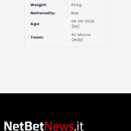
Weight:
63 kg
Nationality:
Italy
09-08-2026
Age:
(56)
AC Monza
Team:
(#28)