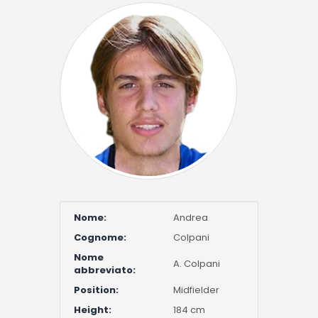
Nome:
Andrea
Cognome:
Colpani
Nome
A. Colpani
abbreviato:
Position:
Midfielder
Height:
184 cm