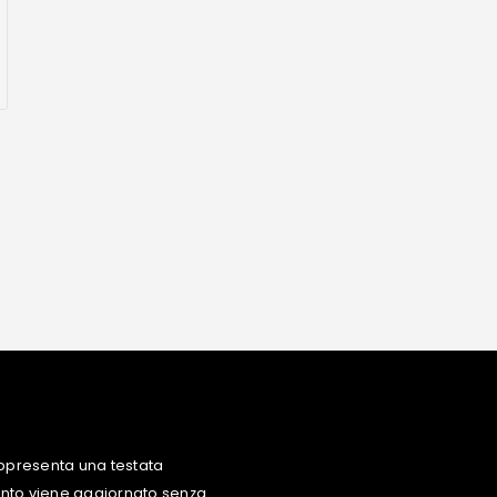
ppresenta una testata
uanto viene aggiornato senza