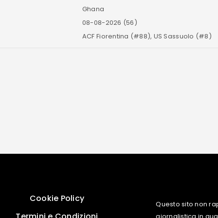
Ghana
08-08-2026 (56)
ACF Fiorentina (#88), US Sassuolo (#8)
Cookie Policy
Questo sito non ra
Termini e Condizioni
giornalistica in q