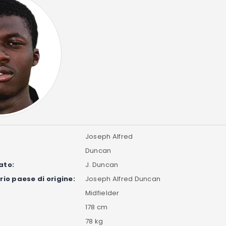
Joseph Alfred
Duncan
ato:
J. Duncan
io paese di origine:
Joseph Alfred Duncan
Midfielder
178 cm
78 kg