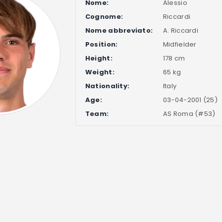
Nome:
Alessio
Cognome:
Riccardi
Nome abbreviato:
A. Riccardi
Position:
Midfielder
Height:
178 cm
Weight:
65 kg
Nationality:
Italy
Age:
03-04-2001 (25)
Team:
AS Roma (#53)