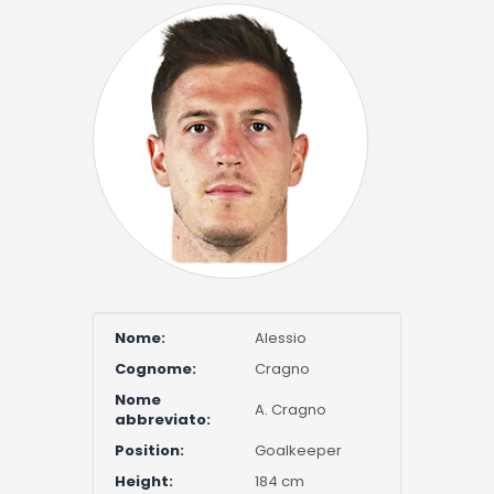
Nome:
Alessio
Cognome:
Cragno
Nome
A. Cragno
abbreviato:
Position:
Goalkeeper
Height:
184 cm