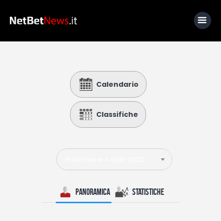
Home
Calendario
News
Calcio
Classifiche
Basket
Tennis
Italian Serie A 2021-2022
Lo Sapevi Che
Fantacalcio
Panoramica
Statistiche
I consigli di Giulia
Serie A