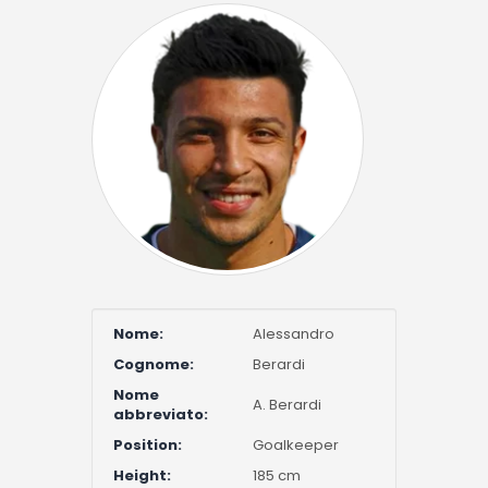
Nome:
Alessandro
Cognome:
Berardi
Nome
A. Berardi
abbreviato:
Position:
Goalkeeper
Height:
185 cm