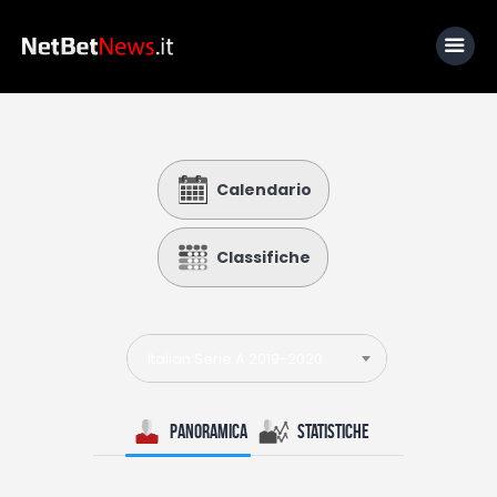
Home
Calendario
News
Calcio
Classifiche
Basket
Tennis
Italian Serie A 2019-2020
Lo Sapevi Che
Fantacalcio
Panoramica
Statistiche
I consigli di Giulia
Serie A