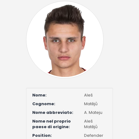
Nome:
Aleš
Cognome:
Matějů
Nome abbreviato:
A. Mateju
Nome nel proprio
Aleš
paese di origine:
Matějů
Position:
Defender