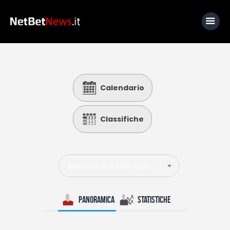
Home
Calendario
News
Calcio
Classifiche
Basket
Tennis
Italian Serie A 2019-2020
Lo Sapevi Che
Fantacalcio
Panoramica
Statistiche
I consigli di Giulia
Serie A