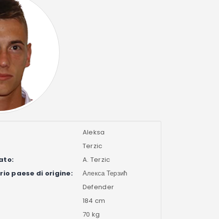
Aleksa
Terzic
ato:
A. Terzic
io paese di origine:
Алекса Терзић
Defender
184 cm
70 kg