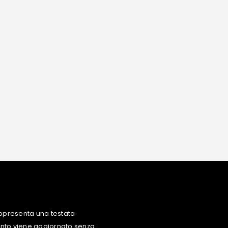
ppresenta una testata
uanto viene aggiornato senza