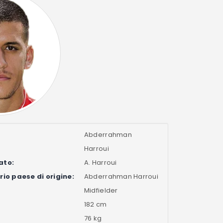
Abderrahman
Harroui
ato:
A. Harroui
io paese di origine:
Abderrahman Harroui
Midfielder
182 cm
76 kg