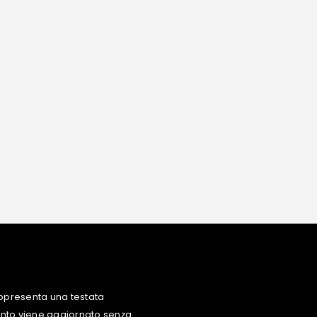
ppresenta una testata
uanto viene aggiornato senza