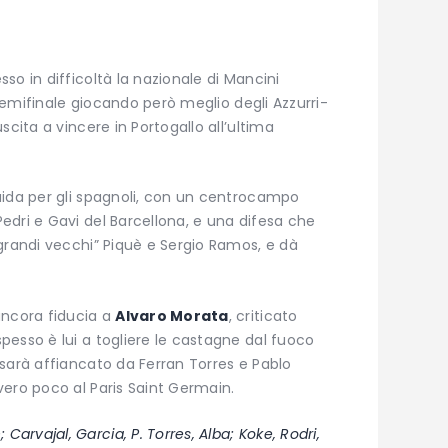
so in difficoltà la nazionale di Mancini
n semifinale giocando però meglio degli Azzurri-
scita a vincere in Portogallo all’ultima
uida per gli spagnoli, con un centrocampo
dri e Gavi del Barcellona, e una difesa che
grandi vecchi” Piquè e Sergio Ramos, e dà
ancora fiducia a
Alvaro Morata
, criticato
esso è lui a togliere le castagne dal fuoco
sarà affiancato da Ferran Torres e Pablo
ero poco al Paris Saint Germain.
 Carvajal, Garcia, P. Torres, Alba; Koke, Rodri,