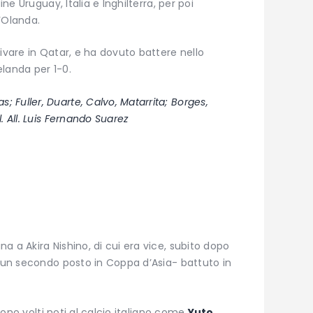
ine Uruguay, Italia e Inghilterra, per poi
l’Olanda.
ivare in Qatar, e ha dovuto battere nello
landa per 1-0.
s; Fuller, Duarte, Calvo, Matarrita; Borges,
. All. Luis Fernando Suarez
 a Akira Nishino, di cui era vice, subito dopo
o un secondo posto in Coppa d’Asia- battuto in
 sono volti noti al calcio italiano come
Yuto