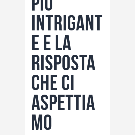
più
intrigant
e e la
risposta
che ci
aspettia
mo