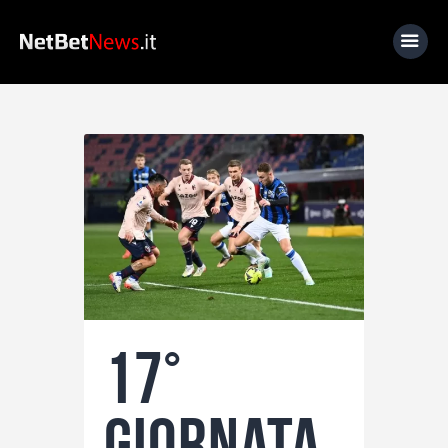
Home
News
Calcio
Basket
Tennis
Lo Sapevi Che
17°
Fantacalcio
I consigli di Giulia
giornata
Serie A