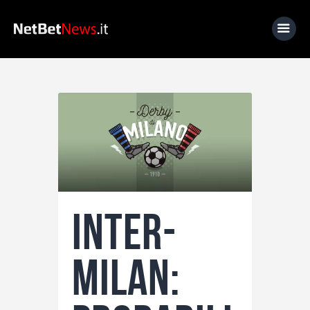
Home
News
Calcio
Basket
Tennis
Inter-
Lo Sapevi Che
Fantacalcio
Milan:
I consigli di Giulia
Serie A