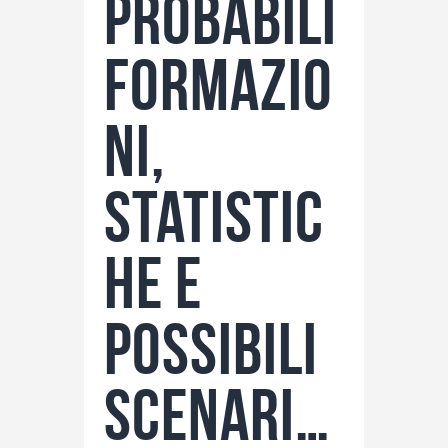
probabili
formazio
ni,
statistic
he e
possibili
scenari…