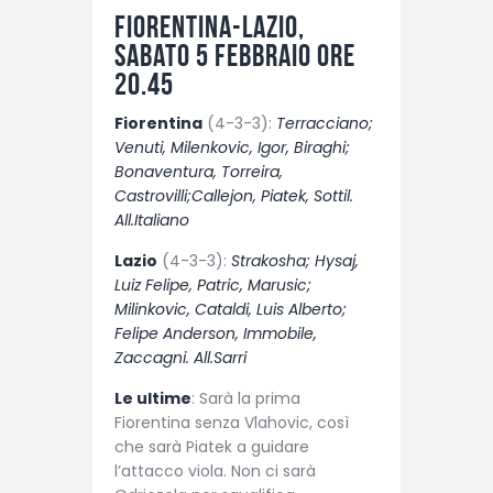
Fiorentina-Lazio,
sabato 5 febbraio ore
20.45
Fiorentina
(4-3-3):
Terracciano;
Venuti, Milenkovic, Igor, Biraghi;
Bonaventura, Torreira,
Castrovilli;Callejon, Piatek, Sottil.
All.Italiano
Lazio
(4-3-3):
Strakosha; Hysaj,
Luiz Felipe, Patric, Marusic;
Milinkovic, Cataldi, Luis Alberto;
Felipe Anderson, Immobile,
Zaccagni. All.Sarri
Le ultime
: Sarà la prima
Fiorentina senza Vlahovic, così
che sarà Piatek a guidare
l’attacco viola. Non ci sarà