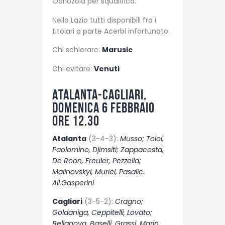
Odriozola per squalifica.
Nella Lazio tutti disponibili fra i
titolari a parte Acerbi infortunato.
Chi schierare:
Marusic
Chi evitare:
Venuti
Atalanta-Cagliari,
domenica 6 febbraio
ore 12.30
Atalanta
(3-4-3):
Musso; Toloi,
Paolomino, Djimsiti; Zappacosta,
De Roon, Freuler, Pezzella;
Malinovskyi, Muriel, Pasalic.
All.Gasperini
Cagliari
(3-5-2):
Cragno;
Goldaniga, Ceppitelli, Lovato;
Bellanova, Baselli, Grassi, Marin,