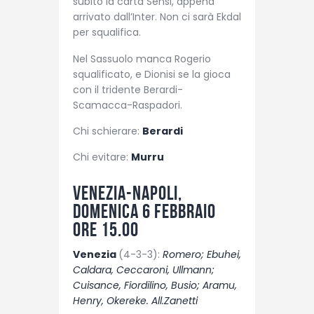
subito la carta Sensi, appena
arrivato dall’Inter. Non ci sarà Ekdal
per squalifica.
Nel Sassuolo manca Rogerio
squalificato, e Dionisi se la gioca
con il tridente Berardi-
Scamacca-Raspadori.
Chi schierare:
Berardi
Chi evitare:
Murru
Venezia-Napoli,
domenica 6 febbraio
ore 15.00
Venezia
(4-3-3):
Romero; Ebuhei,
Caldara, Ceccaroni, Ullmann;
Cuisance, Fiordilino, Busio; Aramu,
Henry, Okereke. All.Zanetti