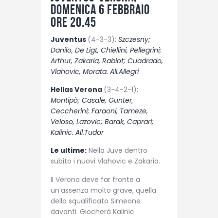
domenica 6 febbraio
ore 20.45
Juventus
(4-3-3):
Szczesny;
Danilo, De Ligt, Chiellini, Pellegrini;
Arthur, Zakaria, Rabiot; Cuadrado,
Vlahovic, Morata. All.Allegri
Hellas Verona
(3-4-2-1):
Montipò; Casale, Gunter,
Ceccherini; Faraoni, Tameze,
Veloso, Lazovic; Barak, Caprari;
Kalinic. All.Tudor
Le ultime:
Nella Juve dentro
subito i nuovi Vlahovic e Zakaria.
Il Verona deve far fronte a
un’assenza molto grave, quella
dello squalificato Simeone
davanti. Giocherà Kalinic