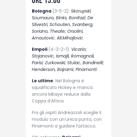
ore 15.00
Bologna
(3-5-2):
Skorupski;
Soumauro, Binks, Bonifazi; De
Silvestri, Schouten, Svanberg,
Soriano, Theate; Orsolini,
Arnautovic. All.Mihajlovic
Empoli
(4-3-2-1):
Vicario;
Stojanovic, Ismajli, Romagnoli,
Parisi; Zurkowski, Stulac, Bandinelli;
Henderson, Bajrami; Pinamonti
Le ultime
: Nel Bologna è
squalificato Hickey e manca
ancora Mbaye reduce dalla
Coppa d’Africa.
Fra gli ospiti Andreazzoli sceglie il
modulo con un’unica punta, con
Pinamonti a guidare l’attacco.