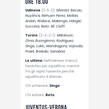
ore 18.00
Udinese
(3-5-2):
Silvestri; Becao,
Nuytinck, Nehuen Perez; Molian,
Arslan, Walace, Makengo, Udogie;
Success, Beto. All. Cioffi
Torino
(3-4-2-1):
Milinkovic;
Zima, Buongiorno, Rodriguez;
Singo, Lukic, Mandragora, Vojvoda;
Praet, Brekalo; Sanabria
Le ultime:
Nell’Udinese manca
Deulofeu per squalifica, mentre
fra gli ospiti l’assente perché
squalificato è Bremer.
Chi schierare:
Singo
Chi evitare:
Beto
Juventus-Verona,