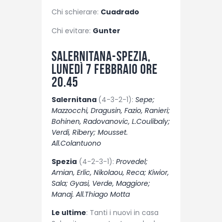
Chi schierare:
Cuadrado
Chi evitare:
Gunter
Salernitana-Spezia,
lunedì 7 febbraio ore
20.45
Salernitana
(4-3-2-1):
Sepe;
Mazzocchi, Dragusin, Fazio, Ranieri;
Bohinen, Radovanovic, L.Coulibaly;
Verdi, Ribery; Mousset.
All.Colantuono
Spezia
(4-2-3-1):
Provedel;
Amian, Erlic, Nikolaou, Reca; Kiwior,
Sala; Gyasi, Verde, Maggiore;
Manaj. All.Thiago Motta
Le ultime
: Tanti i nuovi in casa