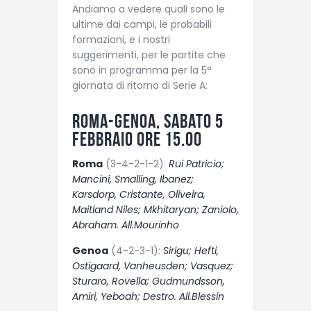
Andiamo a vedere quali sono le
ultime dai campi, le probabili
formazioni, e i nostri
suggerimenti, per le partite che
sono in programma per la 5°
giornata di ritorno di Serie A:
Roma-Genoa, sabato 5
febbraio ore 15.00
Roma
(3-4-2-1-2):
Rui Patricio;
Mancini, Smalling, Ibanez;
Karsdorp, Cristante, Oliveira,
Maitland Niles; Mkhitaryan; Zaniolo,
Abraham. All.Mourinho
Genoa
(4-2-3-1):
Sirigu; Hefti,
Ostigaard, Vanheusden; Vasquez;
Sturaro, Rovella; Gudmundsson,
Amiri, Yeboah; Destro. All.Blessin