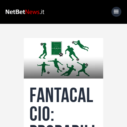
Home
News
Calcio
Basket
Tennis
Fantacal
Lo Sapevi Che
Fantacalcio
cio:
I consigli di Giulia
Serie A