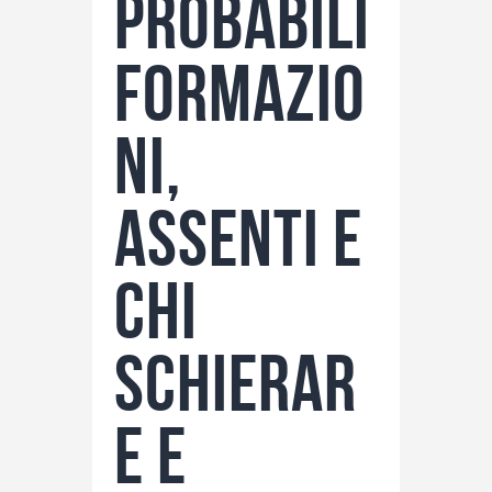
probabili
formazio
ni,
assenti e
chi
schierar
e e