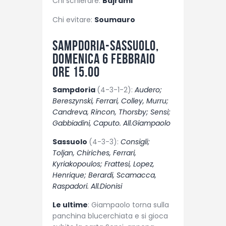
Chi schierare:
Bajrami
Chi evitare:
Soumauro
Sampdoria-Sassuolo,
domenica 6 febbraio
ore 15.00
Sampdoria
(4-3-1-2):
Audero;
Bereszynski, Ferrari, Colley, Murru;
Candreva, Rincon, Thorsby; Sensi;
Gabbiadini, Caputo. All.Giampaolo
Sassuolo
(4-3-3):
Consigli;
Toljan, Chiriches, Ferrari,
Kyriakopoulos; Frattesi, Lopez,
Henrique; Berardi, Scamacca,
Raspadori. All.Dionisi
Le ultime
: Giampaolo torna sulla
panchina blucerchiata e si gioca