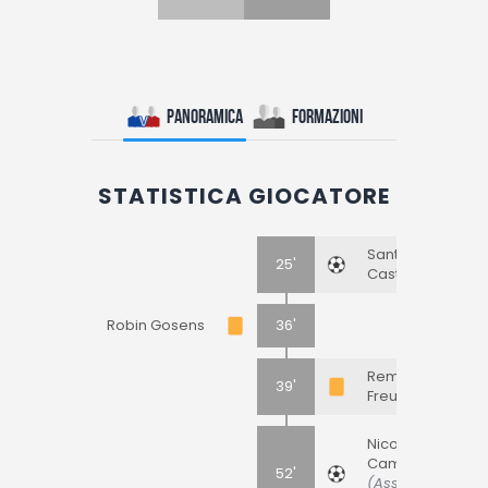
Panoramica
Formazioni
STATISTICA GIOCATORE
Santiago
25'
Castro
Robin Gosens
36'
Remo
39'
Freuler
Nicolò
Cambiaghi
52'
(Assist: