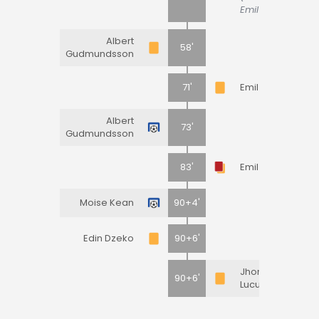
Emil Holm)
Albert
58'
Gudmundsson
71'
Emil Holm
Albert
73'
Gudmundsson
83'
Emil Holm
Moise Kean
90+4'
Edin Dzeko
90+6'
Jhon
90+6'
Lucumí