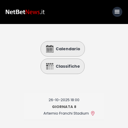
Home
Calendario
News
Calcio
Classifiche
Basket
Tennis
Lo Sapevi Che
26-10-2025 18:00
Fantacalcio
GIORNATA 8
Artemio Franchi Stadium
I consigli di Giulia
Serie A