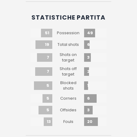
STATISTICHE PARTITA
51
49
Possession
19
6
Total shots
Shots on
7
3
target
Shots off
7
2
target
Blocked
5
1
shots
5
6
Corners
5
3
Offsides
13
20
Fouls