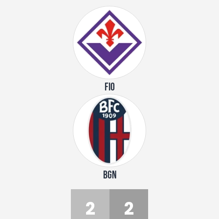
FIO
BGN
2
2