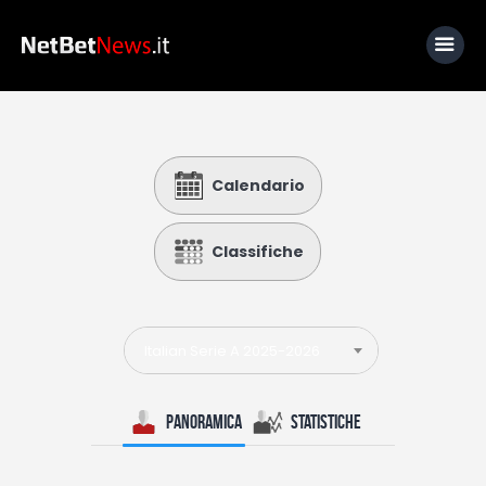
Home
Calendario
News
Calcio
Classifiche
Basket
Tennis
Italian Serie A 2025-2026
Lo Sapevi Che
Fantacalcio
Panoramica
Statistiche
I consigli di Giulia
Serie A