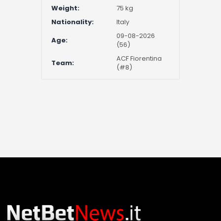
Weight:
75 kg
Nationality:
Italy
09-08-2026
Age:
(56)
ACF Fiorentina
Team:
(#8)