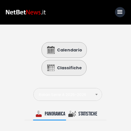
Home
Calendario
News
Calcio
Classifiche
Basket
Tennis
Italian Serie A 2025-2026
Lo Sapevi Che
Fantacalcio
Panoramica
Statistiche
I consigli di Giulia
Serie A