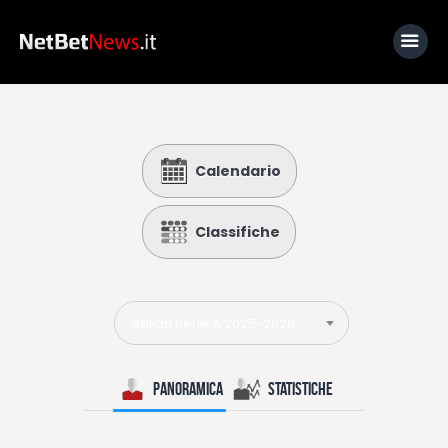
Home
Calendario
News
Calcio
Classifiche
Basket
Tennis
Italian Serie A 2025-2026
Lo Sapevi Che
Fantacalcio
Panoramica
Statistiche
I consigli di Giulia
Serie A