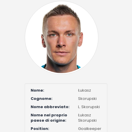
Nome:
Łukasz
Cognome:
Skorupski
Nome abbreviato:
L. Skorupski
Nome nel proprio
Łukasz
paese di origine:
Skorupski
Position:
Goalkeeper