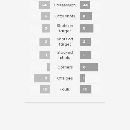
54
46
Possession
6
8
Total shots
Shots on
3
5
target
Shots off
2
2
target
Blocked
1
1
shots
1
6
Corners
3
1
Offsides
16
18
Fouls