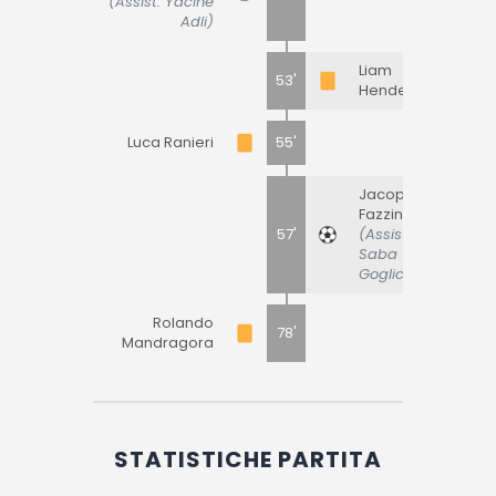
(Assist: Yacine
Adli)
Liam
53'
Henderson
Luca Ranieri
55'
Jacopo
Fazzini
57'
(Assist:
Saba
Goglichidze)
Rolando
78'
Mandragora
STATISTICHE PARTITA