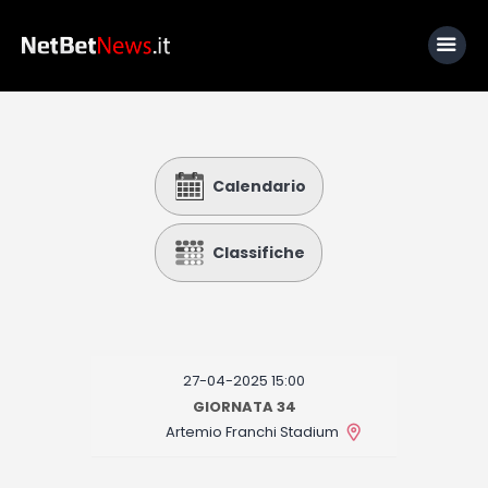
Home
Calendario
News
Calcio
Classifiche
Basket
Tennis
Lo Sapevi Che
27-04-2025 15:00
Fantacalcio
GIORNATA 34
Artemio Franchi Stadium
I consigli di Giulia
Serie A