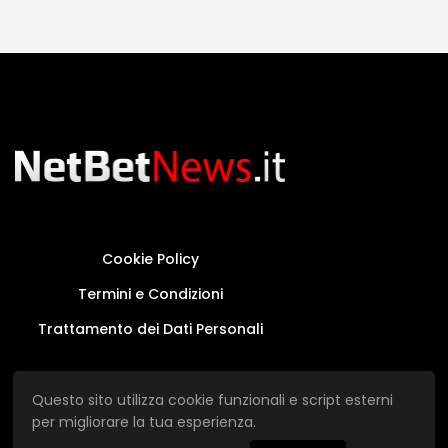
Cookie Policy
Termini e Condizioni
Trattamento dei Dati Personali
Questo sito non rappresenta una testata
Questo sito utilizza cookie funzionali e script esterni
giornalistica in quanto viene aggiornato senza
per migliorare la tua esperienza.
alcuna periodicità.