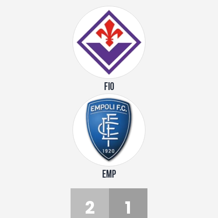
FIO
EMP
2
1