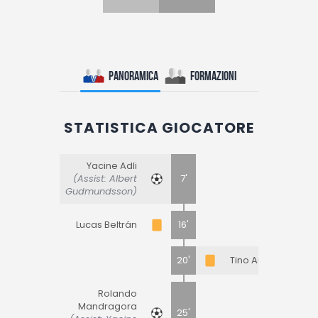
Panoramica
Formazioni
STATISTICA GIOCATORE
Yacine Adli
(Assist: Albert
7'
Gudmundsson)
Lucas Beltrán
16'
20'
Tino Anjorin
Rolando
Mandragora
25'