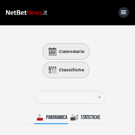
Home
Calendario
News
Calcio
Classifiche
Basket
Tennis
Italian Serie A 2024-2025
Lo Sapevi Che
Fantacalcio
Panoramica
Statistiche
I consigli di Giulia
Serie A