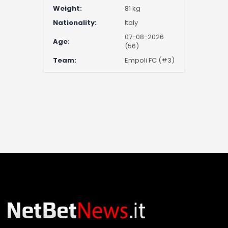
Weight:
81 kg
Nationality:
Italy
07-08-2026
Age:
(56)
Team:
Empoli FC (#3)