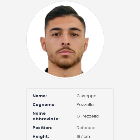
Nome:
Giuseppe
Cognome:
Pezzella
Nome
G. Pezzella
abbreviato:
Position:
Defender
Height:
187 cm