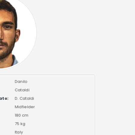
Danilo
Cataldi
ato:
D. Cataldi
Midfielder
180 cm
75 kg
Italy