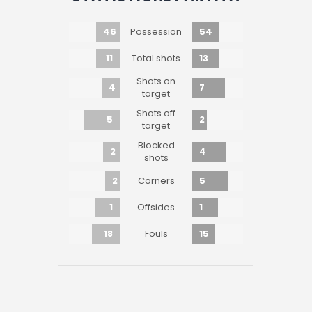
46
54
Possession
11
13
Total shots
Shots on
4
7
target
Shots off
5
2
target
Blocked
2
4
shots
2
5
Corners
1
1
Offsides
18
15
Fouls