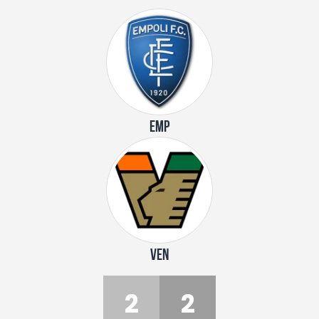
EMP
VEN
2
2