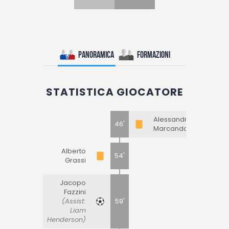
Panoramica
Formazioni
STATISTICA GIOCATORE
Alessandro
46'
Marcandalli
Alberto
54'
Grassi
Jacopo
Fazzini
(Assist:
59'
Liam
Henderson)