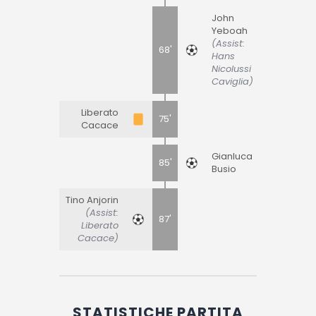
John
Yeboah
(Assist:
68'
Hans
Nicolussi
Caviglia)
Liberato
75'
Cacace
Gianluca
85'
Busio
Tino Anjorin
(Assist:
87'
Liberato
Cacace)
STATISTICHE PARTITA