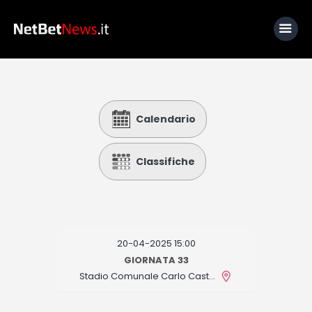
Home
Calendario
News
Calcio
Classifiche
Basket
Tennis
Lo Sapevi Che
20-04-2025 15:00
Fantacalcio
GIORNATA 33
Stadio Comunale Carlo Castellani
I consigli di Giulia
Serie A