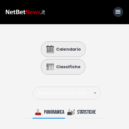
Home
Calendario
News
Calcio
Classifiche
Basket
Tennis
Italian Serie A 2024-2025
Lo Sapevi Che
Fantacalcio
Panoramica
Statistiche
I consigli di Giulia
Serie A