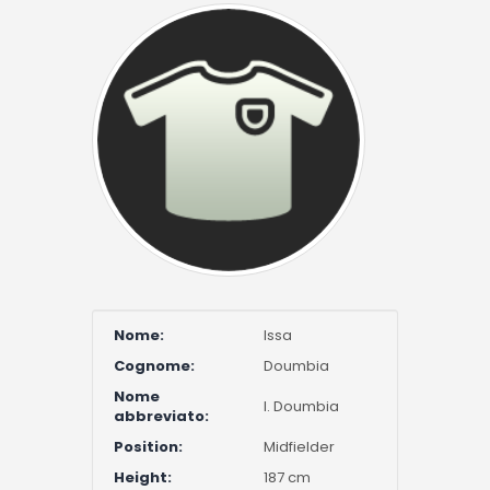
Nome:
Issa
Cognome:
Doumbia
Nome
I. Doumbia
abbreviato:
Position:
Midfielder
Height:
187 cm