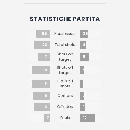
STATISTICHE PARTITA
65
35
Possession
23
8
Total shots
Shots on
7
5
target
Shots off
10
2
target
Blocked
6
1
shots
8
2
Corners
3
1
Offsides
7
17
Fouls