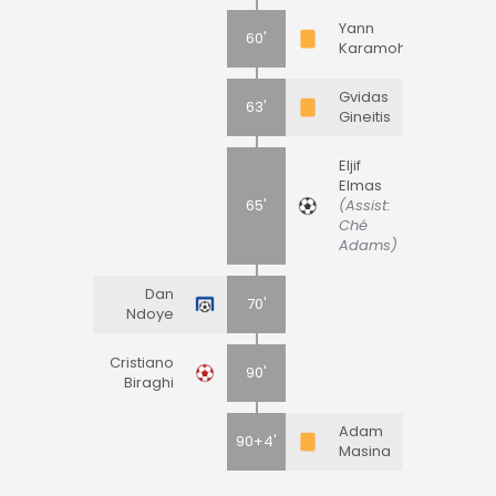
Yann
60'
Karamoh
Gvidas
63'
Gineitis
Eljif
Elmas
65'
(Assist:
Ché
Adams)
Dan
70'
Ndoye
Cristiano
90'
Biraghi
Adam
90+4'
Masina