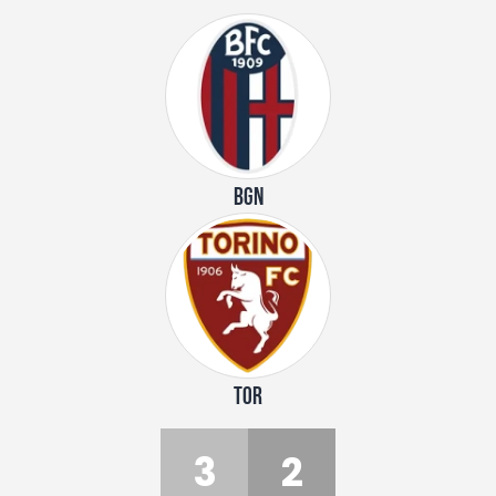
BGN
TOR
3
2