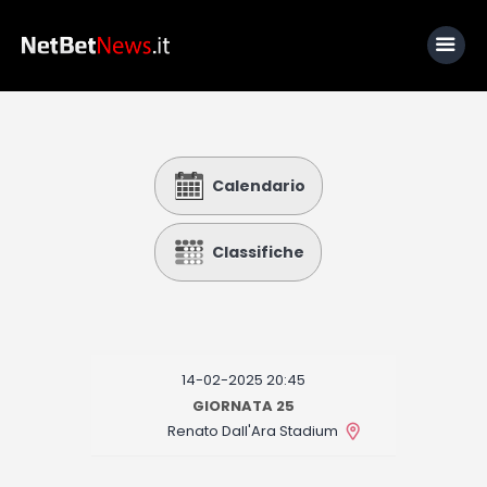
Home
Calendario
News
Calcio
Classifiche
Basket
Tennis
Lo Sapevi Che
14-02-2025 20:45
Fantacalcio
GIORNATA 25
Renato Dall'Ara Stadium
I consigli di Giulia
Serie A