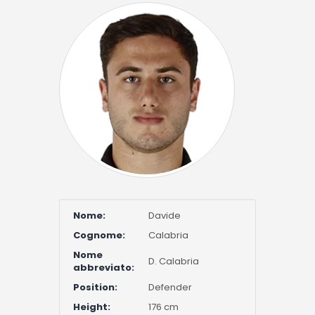
Nome:
Davide
Cognome:
Calabria
Nome
D. Calabria
abbreviato:
Position:
Defender
Height:
176 cm