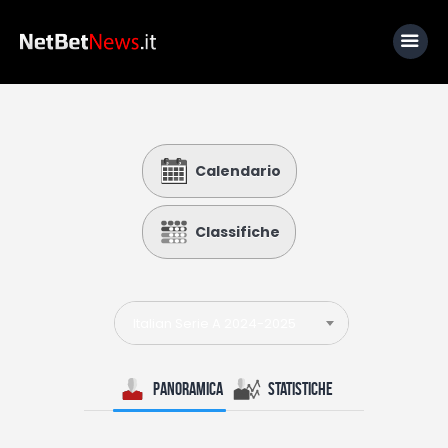
Home
Calendario
News
Calcio
Classifiche
Basket
Tennis
Italian Serie A 2024-2025
Lo Sapevi Che
Fantacalcio
Panoramica
Statistiche
I consigli di Giulia
Serie A