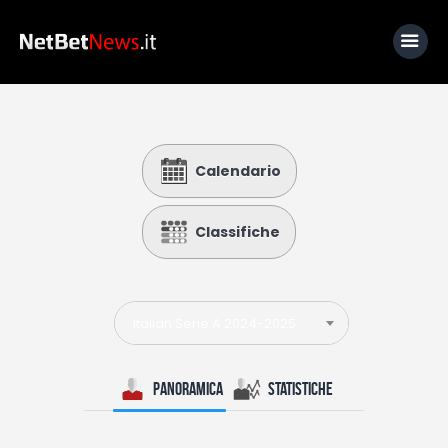
Home
Calendario
News
Calcio
Classifiche
Basket
Tennis
Italian Serie A 2024-2025
Lo Sapevi Che
Fantacalcio
Panoramica
Statistiche
I consigli di Giulia
Serie A