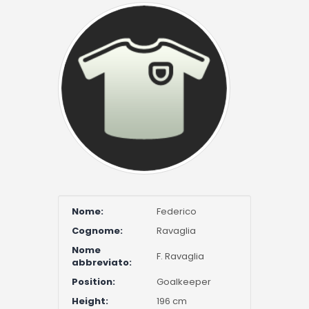
Nome:
Federico
Cognome:
Ravaglia
Nome
F. Ravaglia
abbreviato:
Position:
Goalkeeper
Height:
196 cm