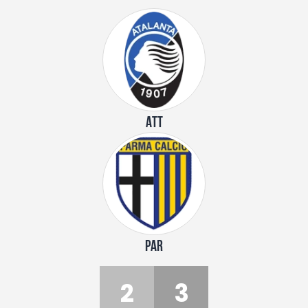
ATT
PAR
2
3