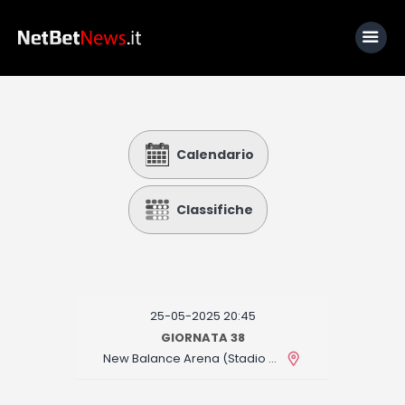
Home
Calendario
News
Calcio
Classifiche
Basket
Tennis
Lo Sapevi Che
25-05-2025 20:45
Fantacalcio
GIORNATA 38
New Balance Arena (Stadio Atleti Azzurri d'Italia)
I consigli di Giulia
Serie A