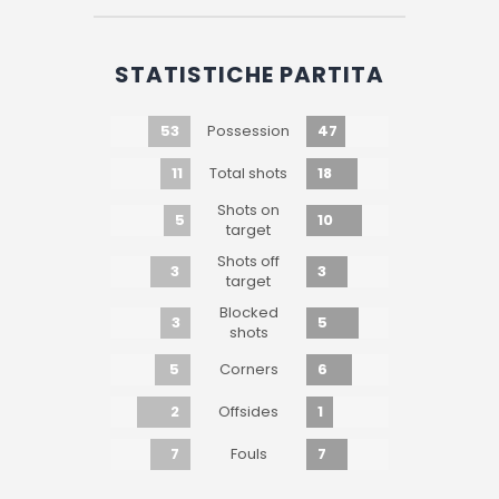
STATISTICHE PARTITA
53
47
Possession
11
18
Total shots
Shots on
5
10
target
Shots off
3
3
target
Blocked
3
5
shots
5
6
Corners
2
1
Offsides
7
7
Fouls