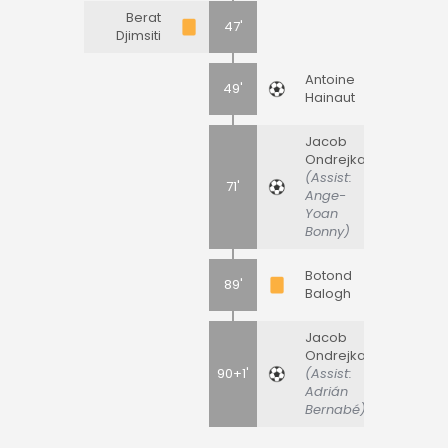
Berat
47'
Djimsiti
Antoine
49'
Hainaut
Jacob
Ondrejka
(Assist:
71'
Ange-
Yoan
Bonny)
Botond
89'
Balogh
Jacob
Ondrejka
90+1'
(Assist:
Adrián
Bernabé)