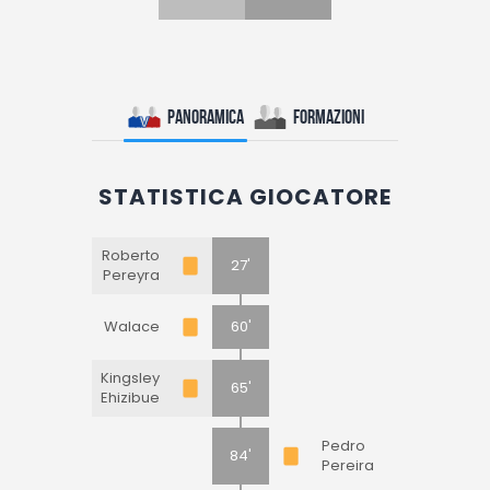
Panoramica
Formazioni
STATISTICA GIOCATORE
Roberto
27'
Pereyra
Walace
60'
Kingsley
65'
Ehizibue
Pedro
84'
Pereira