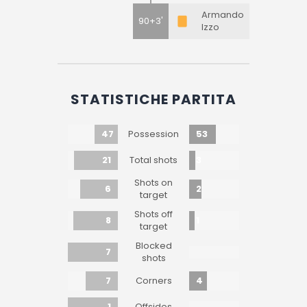
Armando
90+3'
Izzo
STATISTICHE PARTITA
47
53
Possession
21
3
Total shots
Shots on
6
2
target
Shots off
8
1
target
Blocked
7
shots
7
4
Corners
1
Offsides