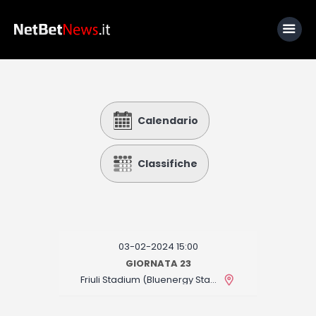
Home
Calendario
News
Calcio
Classifiche
Basket
Tennis
Lo Sapevi Che
03-02-2024 15:00
Fantacalcio
GIORNATA 23
Friuli Stadium (Bluenergy Stadium)
I consigli di Giulia
Serie A