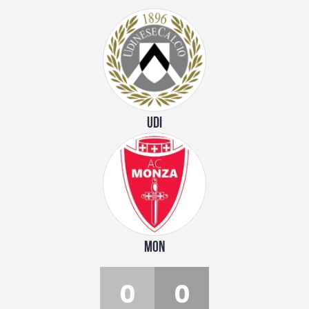
UDI
MON
0
0