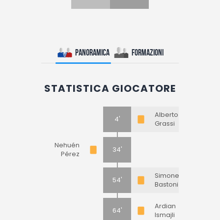
Panoramica
Formazioni
STATISTICA GIOCATORE
Alberto
4'
Grassi
Nehuén
34'
Pérez
Simone
54'
Bastoni
Ardian
64'
Ismajli