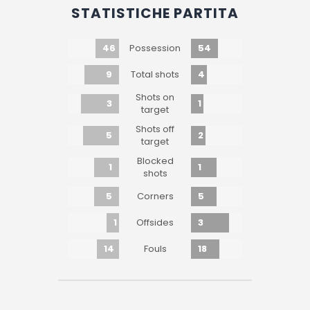
STATISTICHE PARTITA
46
54
Possession
9
4
Total shots
Shots on
3
1
target
Shots off
5
2
target
Blocked
1
1
shots
5
5
Corners
1
3
Offsides
14
18
Fouls