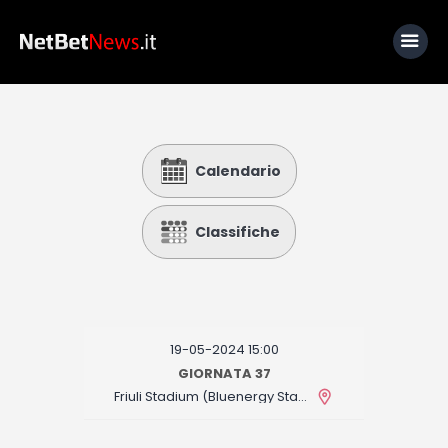
Home
Calendario
News
Calcio
Classifiche
Basket
Tennis
Lo Sapevi Che
19-05-2024 15:00
Fantacalcio
GIORNATA 37
Friuli Stadium (Bluenergy Stadium)
I consigli di Giulia
Serie A