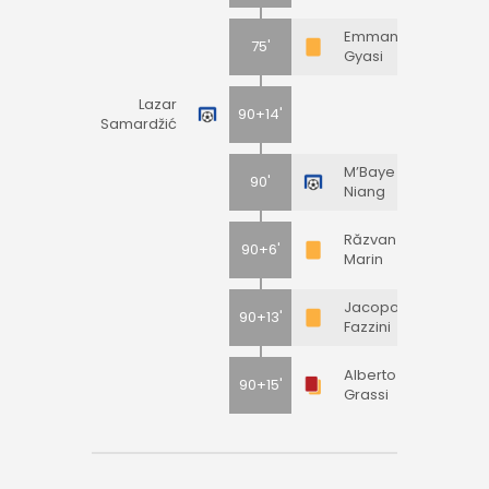
Emmanuel
75'
Gyasi
Lazar
90+14'
Samardžić
M’Baye
90'
Niang
Răzvan
90+6'
Marin
Jacopo
90+13'
Fazzini
Alberto
90+15'
Grassi