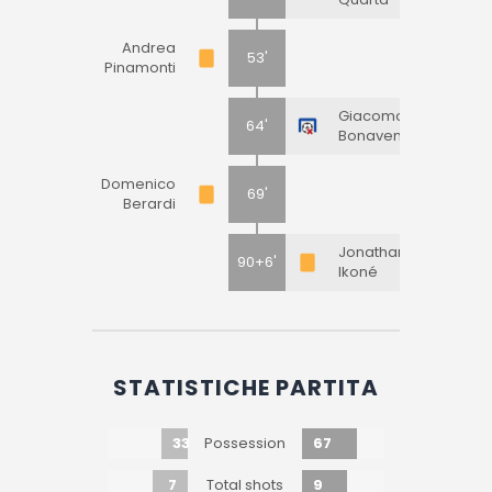
Andrea
53'
Pinamonti
Giacomo
64'
Bonaventura
Domenico
69'
Berardi
Jonathan
90+6'
Ikoné
STATISTICHE PARTITA
33
67
Possession
7
9
Total shots