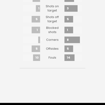
Shots on
1
3
target
Shots off
5
5
target
Blocked
1
1
shots
1
8
Corners
5
5
Offsides
10
14
Fouls