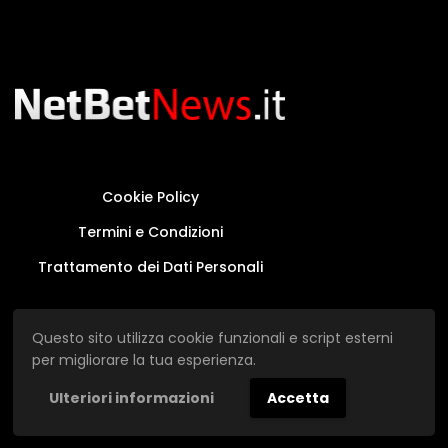
Cookie Policy
Termini e Condizioni
Trattamento dei Dati Personali
Questo sito non rappresenta una testata
Questo sito utilizza cookie funzionali e script esterni
giornalistica in quanto viene aggiornato senza
per migliorare la tua esperienza.
alcuna periodicità.
Ulteriori informazioni
Accetta