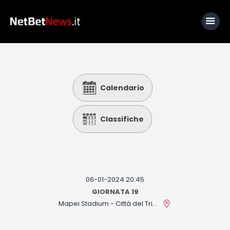
Home
Calendario
News
Calcio
Classifiche
Basket
Tennis
Lo Sapevi Che
06-01-2024 20:45
Fantacalcio
GIORNATA 19
Mapei Stadium - Città del Tricolore
I consigli di Giulia
Serie A