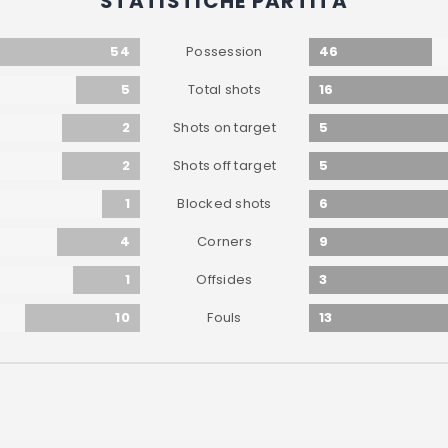
STATISTICHE PARTITA
54
46
Possession
5
16
Total shots
2
5
Shots on target
2
5
Shots off target
1
6
Blocked shots
4
9
Corners
1
3
Offsides
10
13
Fouls