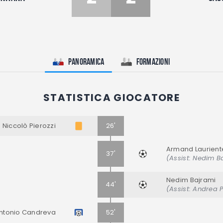
Panoramica
Formazioni
STATISTICA GIOCATORE
Niccolò Pierozzi
26'
Armand Laurient
37'
(Assist: Nedim B
Nedim Bajrami
44'
(Assist: Andrea 
ntonio Candreva
52'