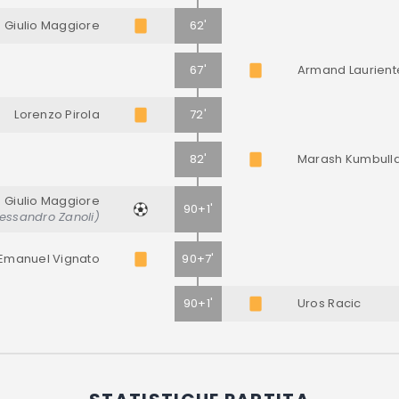
Giulio Maggiore
62'
67'
Armand Laurient
Lorenzo Pirola
72'
82'
Marash Kumbull
Giulio Maggiore
90+1'
lessandro Zanoli)
Emanuel Vignato
90+7'
90+1'
Uros Racic