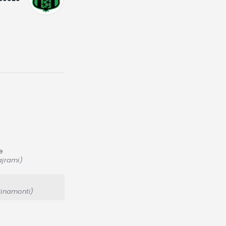
e
ajrami)
Pinamonti)