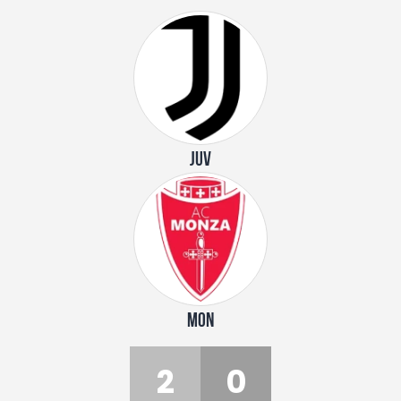
JUV
MON
2
0