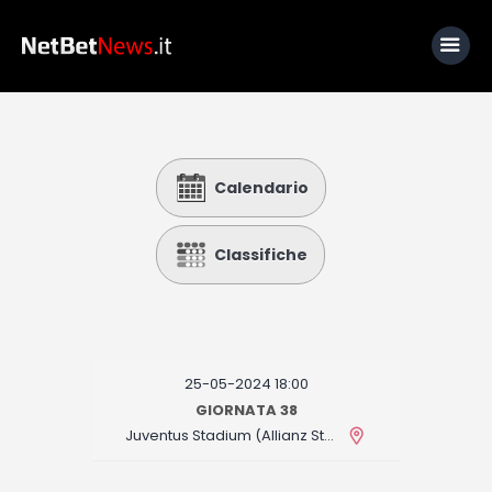
Home
Calendario
News
Calcio
Classifiche
Basket
Tennis
Lo Sapevi Che
25-05-2024 18:00
Fantacalcio
GIORNATA 38
Juventus Stadium (Allianz Stadium)
I consigli di Giulia
Serie A