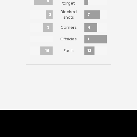
5
1
target
Blocked
3
7
shots
3
4
Corners
1
Offsides
16
13
Fouls