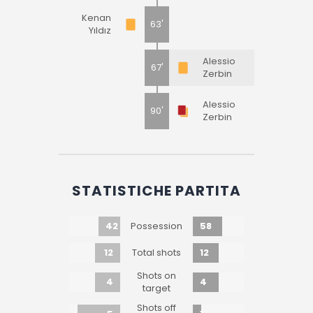
Kenan
63'
Yıldız
Alessio
67'
Zerbin
Alessio
90'
Zerbin
STATISTICHE PARTITA
42
58
Possession
12
12
Total shots
Shots on
4
4
target
Shots off