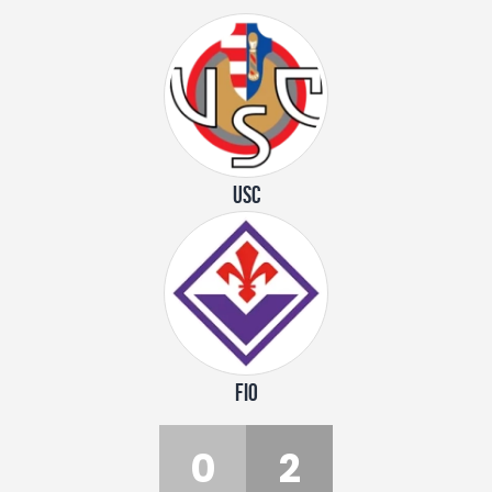
USC
FIO
0
2