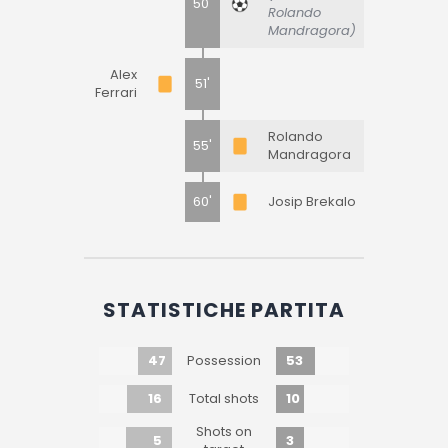
50'
Rolando
Mandragora)
Alex
51'
Ferrari
Rolando
55'
Mandragora
60'
Josip Brekalo
STATISTICHE PARTITA
47
53
Possession
16
10
Total shots
Shots on
5
3