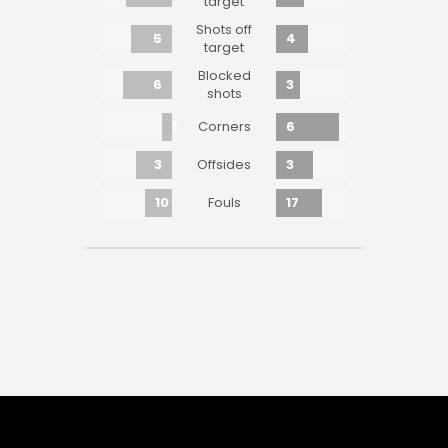
target
Shots off
5
4
target
Blocked
6
3
shots
1
6
Corners
3
3
Offsides
10
17
Fouls