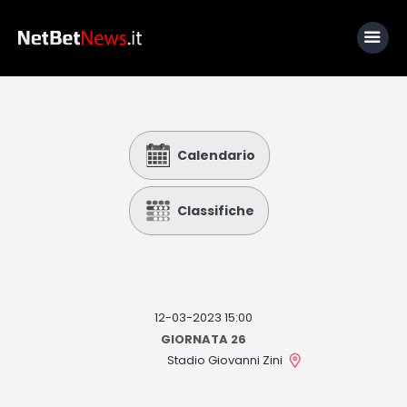
Home
Calendario
News
Calcio
Classifiche
Basket
Tennis
Lo Sapevi Che
12-03-2023 15:00
Fantacalcio
GIORNATA 26
Stadio Giovanni Zini
I consigli di Giulia
Serie A