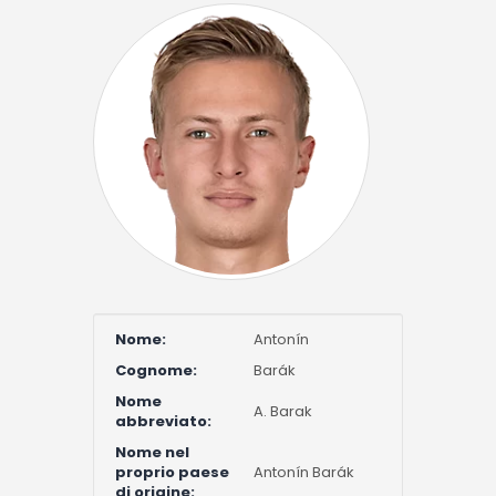
Nome:
Antonín
Cognome:
Barák
Nome
A. Barak
abbreviato:
Nome nel
proprio paese
Antonín Barák
di origine: