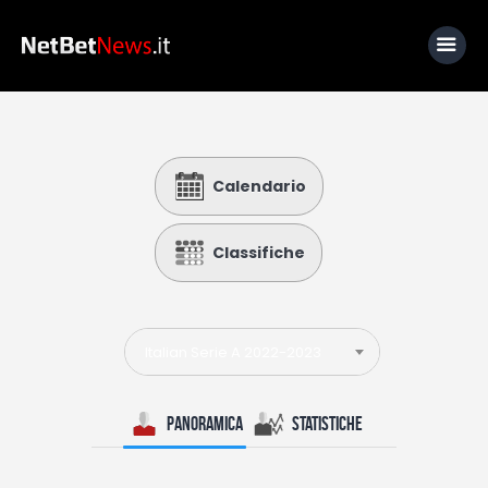
Home
Calendario
News
Calcio
Classifiche
Basket
Tennis
Italian Serie A 2022-2023
Lo Sapevi Che
Fantacalcio
Panoramica
Statistiche
I consigli di Giulia
Serie A