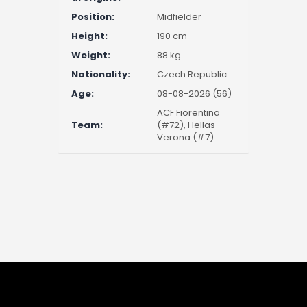
Position:
Midfielder
Height:
190 cm
Weight:
88 kg
Nationality:
Czech Republic
Age:
08-08-2026 (56)
ACF Fiorentina
Team:
(#72), Hellas
Verona (#7)