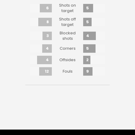
Shots on
6
5
target
Shots off
8
5
target
Blocked
3
4
shots
4
5
Corners
4
2
Offsides
12
9
Fouls