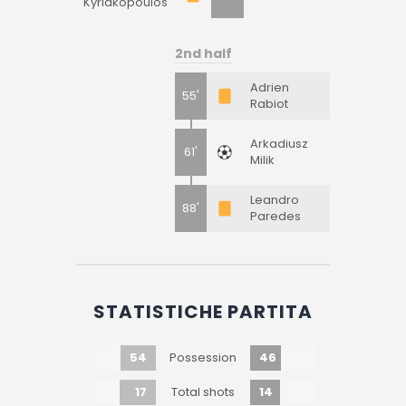
Kyriakopoulos
2nd half
Adrien
55'
Rabiot
Arkadiusz
61'
Milik
Leandro
88'
Paredes
STATISTICHE PARTITA
54
46
Possession
17
14
Total shots