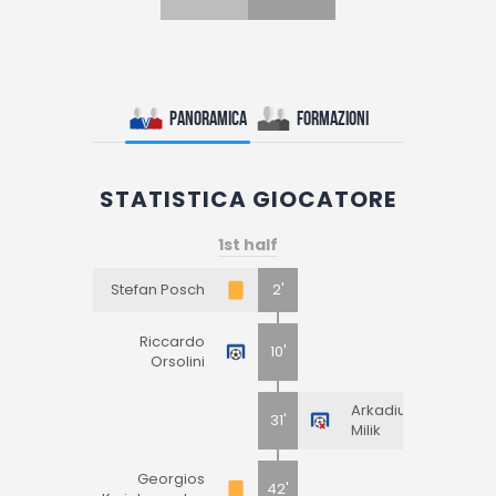
Panoramica
Formazioni
STATISTICA GIOCATORE
1st half
Stefan Posch
2'
Riccardo
10'
Orsolini
Arkadiusz
31'
Milik
Georgios
42'