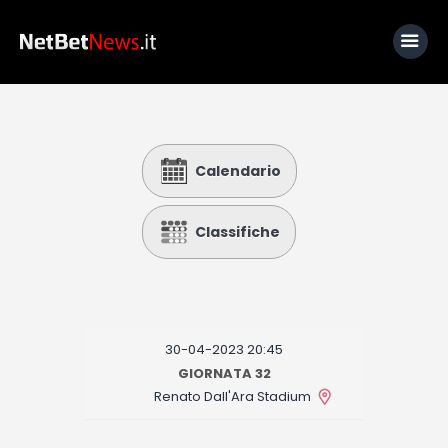
Home
Calendario
News
Calcio
Classifiche
Basket
Tennis
Lo Sapevi Che
30-04-2023 20:45
Fantacalcio
GIORNATA 32
Renato Dall'Ara Stadium
I consigli di Giulia
Serie A