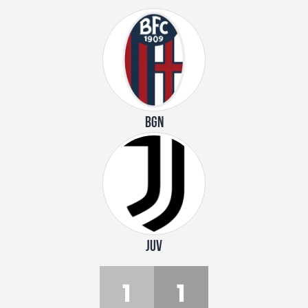
BGN
JUV
1
1