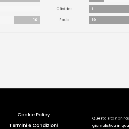
1
Offsides
10
19
Fouls
Cookie Policy
Questo sito non ra
Termini e Condizioni
giornalistica in q