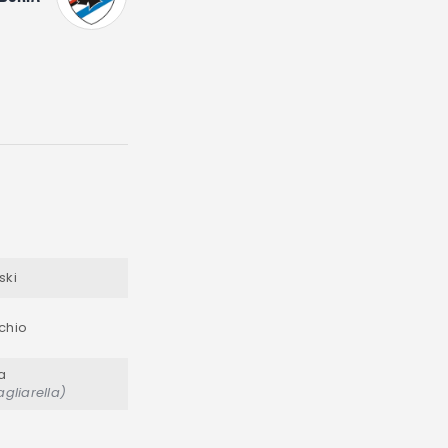
ski
chio
a
agliarella)