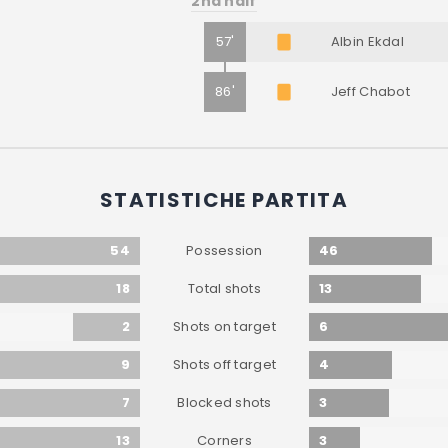
2nd half
57'
Albin Ekdal
86'
Jeff Chabot
STATISTICHE PARTITA
54
46
Possession
18
13
Total shots
2
6
Shots on target
9
4
Shots off target
7
3
Blocked shots
13
3
Corners