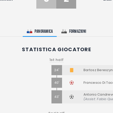
Panoramica
Formazioni
STATISTICA GIOCATORE
1st half
24'
Bartosz Bereszyn
40'
Francesco Di Tac
Antonio Candrev
43'
(Assist: Fabio Qu