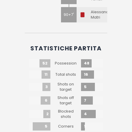
Alessandro
90+7'
Matri
STATISTICHE PARTITA
52
48
Possession
11
16
Total shots
Shots on
3
5
target
Shots off
6
7
target
Blocked
2
4
shots
5
1
Corners