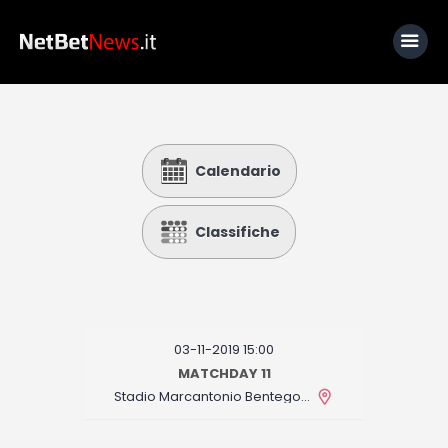
Home
Calendario
News
Calcio
Classifiche
Basket
Tennis
Lo Sapevi Che
03-11-2019 15:00
Fantacalcio
MATCHDAY 11
Stadio Marcantonio Bentegodi
I consigli di Giulia
Serie A