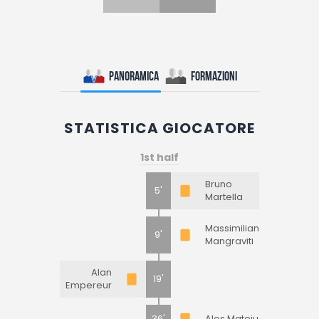
Panoramica
Formazioni
STATISTICA GIOCATORE
1st half
Bruno
5'
Martella
Massimiliano
9'
Mangraviti
Alan
19'
Empereur
36'
Ales Mateju