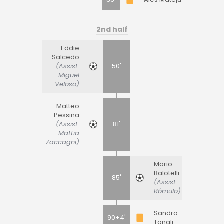
2nd half
Eddie
Salcedo
(Assist:
50'
Miguel
Veloso)
Matteo
Pessina
(Assist:
81'
Mattia
Zaccagni)
Mario
Balotelli
85'
(Assist:
Rômulo)
Sandro
90+4'
Tonali