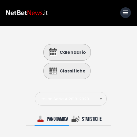
Home
Calendario
News
Calcio
Classifiche
Basket
Tennis
Italian Serie A 2019-2020
Lo Sapevi Che
Fantacalcio
Panoramica
Statistiche
I consigli di Giulia
Serie A