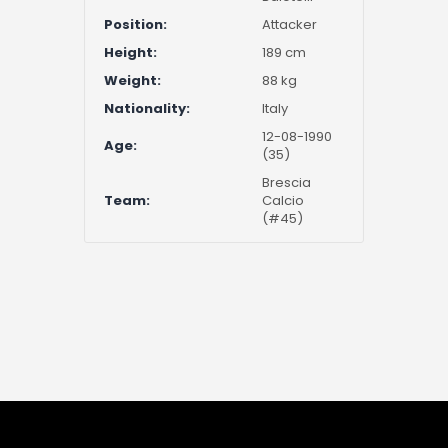
Position:
Attacker
Height:
189 cm
Weight:
88 kg
Nationality:
Italy
12-08-1990
Age:
(35)
Brescia
Team:
Calcio
(#45)