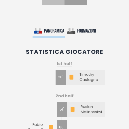
Panoramica
Formazioni
STATISTICA GIOCATORE
1st half
Timothy
20'
Castagne
2nd half
Ruslan
51'
Malinovskyi
Fabio
66'