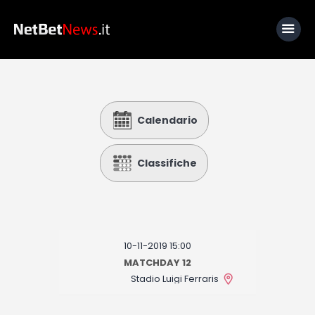
Home
Calendario
News
Calcio
Classifiche
Basket
Tennis
Lo Sapevi Che
10-11-2019 15:00
Fantacalcio
MATCHDAY 12
Stadio Luigi Ferraris
I consigli di Giulia
Serie A