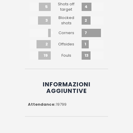
Shots off
5
4
target
Blocked
3
2
shots
1
7
Corners
2
1
Offsides
19
13
Fouls
INFORMAZIONI
AGGIUNTIVE
Attendance
19799