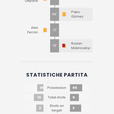
Depaoli
Papu
66'
Gómez
Alex
72'
Ferrari
Ruslan
75'
Malinovskyi
STATISTICHE PARTITA
35
65
Possession
10
9
Total shots
Shots on
2
3
target