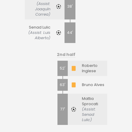
(Assist:
38'
Joaquín
Correa)
Senad Lulic
(Assist: Luis
44'
Alberto)
2nd half
Roberto
52'
Inglese
63'
Bruno Alves
Mattia
Sprocati
77'
(Assist:
Senad
Lulic)