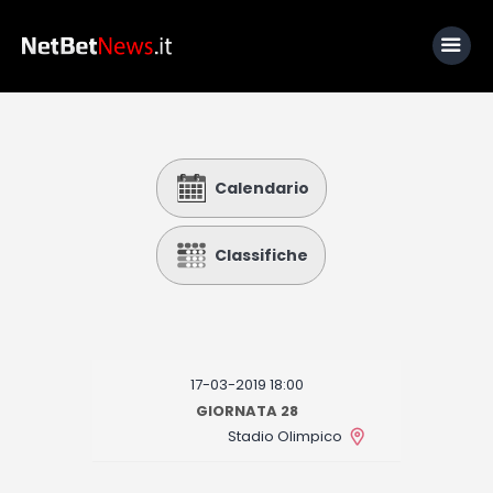
Home
Calendario
News
Calcio
Classifiche
Basket
Tennis
Lo Sapevi Che
17-03-2019 18:00
Fantacalcio
GIORNATA 28
Stadio Olimpico
I consigli di Giulia
Serie A