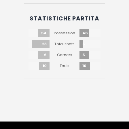
STATISTICHE PARTITA
54
46
Possession
23
5
Total shots
6
5
Corners
10
10
Fouls