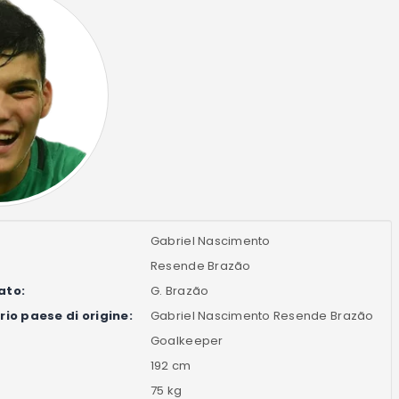
Gabriel Nascimento
Resende Brazão
ato:
G. Brazão
io paese di origine:
Gabriel Nascimento Resende Brazão
Goalkeeper
192 cm
75 kg