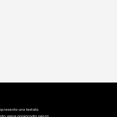
ppresenta una testata
uanto viene aggiornato senza