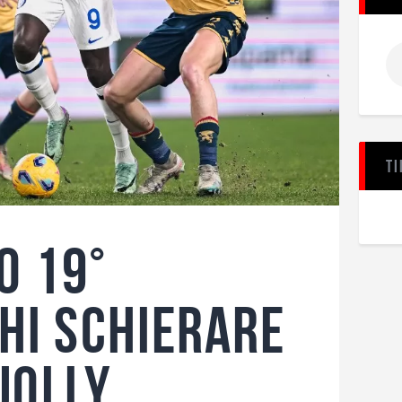
Ti
o 19°
chi schierare
 Jolly,