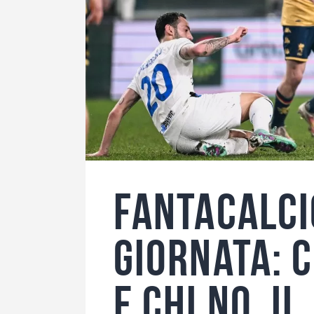
Fantacalci
giornata: 
e chi no, il