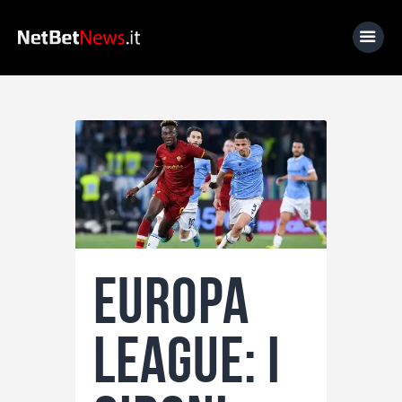
Home
News
Calcio
Basket
Tennis
Europa
Lo Sapevi Che
Fantacalcio
League: i
I consigli di Giulia
Serie A