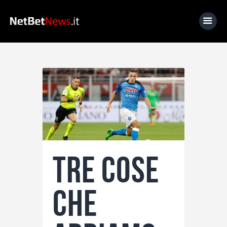
Home
News
Calcio
Basket
Tennis
Tre cose
Lo Sapevi Che
Fantacalcio
che
I consigli di Giulia
Serie A