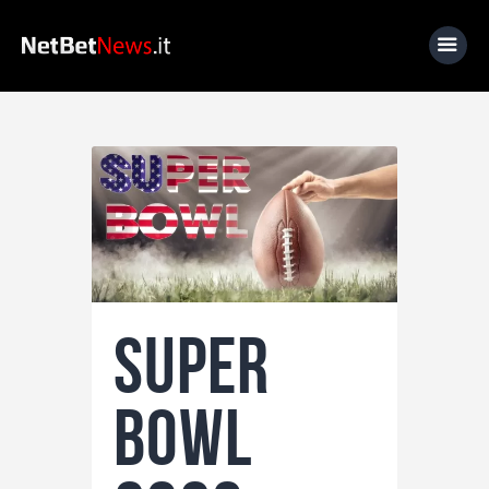
Home
News
Calcio
Basket
Tennis
Super
Lo Sapevi Che
Fantacalcio
Bowl
I consigli di Giulia
Serie A