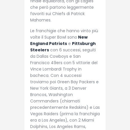
finale equilibrata, con gli Eagles
che però partono leggermente
favoriti sui Chiefs di Patrick
Mahomes.
Le franchigie che hanno vinto più
volte il Super Bowl sono
New
England Patriots
e
Pittsburgh
Steelers
con 6 successi, seguiti
da Dallas Cowboys e San
Francisco 49ers con 5 vittorie del
Vince Lombardi Trophy in
bacheca. Con 4 successi
troviamo poi Green Bay Packers e
New York Giants, a 3 Denver
Broncos, Washington
Commanders (chiamati
precedentemente Redskins) e Las
Vegas Raiders (prima la franchigia
era a Los Angeles), con 2 Miami
Dolphins, Los Angeles Rams,