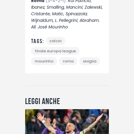
Roma
(3-4-2-1):
Rui Patricio;
Ibanez, Smalling, Mancini; Zalewski,
Cristante, Matic, Spinazzola;
Wijnaldum, L. Pellegrini; Abraham.
All. Josè Mourinho
Tags:
calcio
finale europa league
mourinho
roma
siviglia
Leggi anche