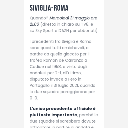
Siviglia-Roma
Quando?
Mercoledì 31 maggio ore
21.00
(diretta in chiaro su TV8, e
su Sky Sport e DAZN per abbonati)
I precedenti fra Siviglia e Roma
sono quasi tutti amichevoli, a
partire da quello giocato per il
trofeo Ramon de Carranza a
Cadice nel 1958, e vinto dagli
andalusi per 2-1, all’ultimo,
disputato invece a Fero in
Portogallo il 31 luglio 2021, quando
le due squadre pareggiarono per
0-0.
L’unico precedente ufficiale è
piuttosto importante
, perché le
due squadre si sarebbero dovute
affrontare in partite di andata e